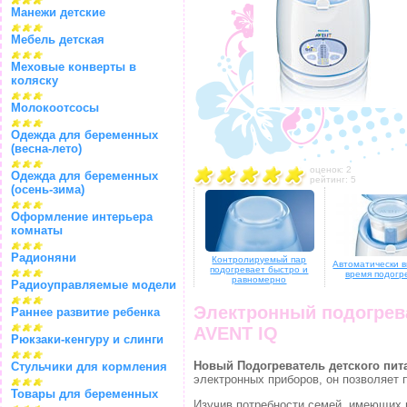
Манежи детские
Мебель детская
Меховые конверты в
коляску
Молокоотсосы
Одежда для беременных
(весна-лето)
оценок: 2
Одежда для беременных
рейтинг: 5
(осень-зима)
Оформление интерьера
комнаты
Радионяни
Контролируемый пар
Автоматически 
подогревает быстро и
время подогр
равномерно
Радиоуправляемые модели
Электронный подогрева
Раннее развитие ребенка
AVENT IQ
Рюкзаки-кенгуру и слинги
Новый Подогреватель детского пит
Стульчики для кормления
электронных приборов, он позволяет 
Товары для беременных
Изучив потребности семей, имеющих 