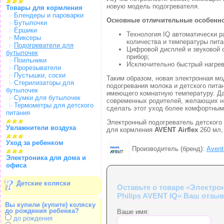
новую модель подогревателя.
Товары для кормления
Блендеры и пароварки
Основные отличительные особенно
Бутылочки
Ёршики
Технология IQ автоматически р
Миксеры
количества и температуры пита
Подогреватели для
Цифровой дисплей и звуковой с
бутылочек
прибор;
Поильники
Исключительно быстрый нагрев 
Прорезыватели
Пустышки, соски
Таким образом, новая электронная м
Стерилизаторы для
подогревания молока и детского пита
бутылочек
имеющего комнатную температуру. Да
Сумки для бутылочек
современных родителей, желающих не
Термометры для детского
сделать этот уход более комфортным
питания
Электронный подогреватель детского
Увлажнители воздуха
для кормления
AVENT Airflex
260 мл,
Уход за ребенком
Производитель (бренд):
Avent 
Электроника для дома и
офиса
Детские коляски
Оставьте о товаре «Электро
Philips AVENT IQ» Ваш отзыв
Вы купили (купите) коляску
до рождения ребенка?
Ваше имя:
до рождения