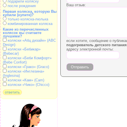
подарили коляску
Ваш отзыв:
после рождения
Первая коляска, которую Вы
купили (купите)?
только коляска-люлька
комбинированная коляска
Какие из перечисленных
колясок вы считаете
лучшими?
коляски «Абц дизайн» (ABC
если хотите, сообщение о публика
Design)
подогреватель детского питания
коляски «Бебикар»
адресу электронной почты:
(Bebecar)
коляски «Беби Комфорт»
(Bebe Confort)
коляски «Грако» (Graco)
коляски «Инглезина»
(Inglesina)
коляски «Кам» (Cam)
коляски «Чико» (Chicco)