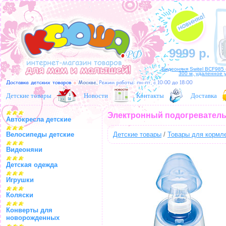
9999 р.
Видеоняня Switel BCF985 
300 м, удаленное 
Детские товары
Новости
Контакты
Доставка
Электронный подогреватель 
Автокресла детские
Велосипеды детские
Детские товары
/
Товары для кормл
Видеоняни
Детская одежда
Игрушки
Коляски
Конверты для
новорожденных