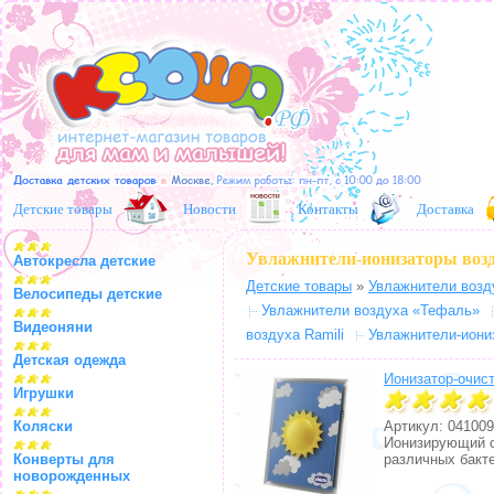
Детские товары
Новости
Контакты
Доставка
Увлажнители-ионизаторы возд
Автокресла детские
Детские товары
»
Увлажнители возд
Велосипеды детские
Увлажнители воздуха «Тефаль»
Видеоняни
воздуха Ramili
Увлажнители-иониз
Детская одежда
Ионизатор-очист
Игрушки
Коляски
Артикул: 041009
Ионизирующий оч
Конверты для
различных бакте
новорожденных