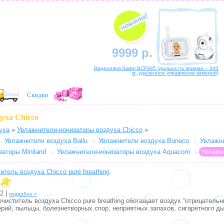
9999 р.
Видеоняня Switel BCF985 (дальность приема – 300
м, удаленное управление камерой)
Скидки
уха Chicco
уха
»
Увлажнители-ионизаторы воздуха Chicco
»
Увлажнители воздуха Ballu
Увлажнители воздуха Boneco
Увлажн
аторы Miniland
Увлажнители-ионизаторы воздуха Aquacom
Увлажн
итель воздуха Chicco pure breathing
2 |
подробно »
иститель воздуха Chicco pure breathing обогащает воздух “отрицатель
рий, пыльцы, болезнетворных спор, неприятных запахов, сигаретного ды