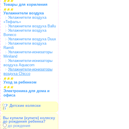
Товары для кормления
Увлажнители воздуха
Увлажнители воздуха
«Тефаль»
Увлажнители воздуха Ballu
Увлажнители воздуха
Boneco
Увлажнители воздуха Duux
Увлажнители воздуха
Ramili
Увлажнители-ионизаторы
Miniland
Увлажнители-ионизаторы
воздуха Aquacom
Увлажнители-ионизаторы
воздуха Chicco
Уход за ребенком
Электроника для дома и
офиса
Детские коляски
Вы купили (купите) коляску
до рождения ребенка?
до рождения