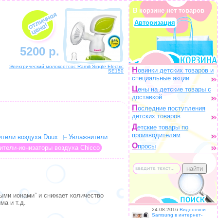
В корзине нет товаров
Авторизация
5200 р.
Электрический молокоотсос Ramili Single Electric
Н
овинки детских товаров и
SE150
специальные акции
Ц
ены на детские товары с
доставкой
П
оследние поступления
детских товаров
Д
етские товары по
производителям
ители воздуха Duux
Увлажнители
О
просы
ители-ионизаторы воздуха Chicco
ными ионами” и снижает количество
ма и т.д.
24.08.2016
Видеоняни
Samsung в интернет-