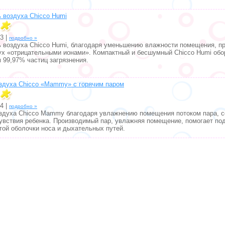
 воздуха Chicco Humi
3 |
подробно »
 воздуха Chicco Humi, благодаря уменьшению влажности помещения, п
ух «отрицательными ионами». Компактный и бесшумный Chicco Humi об
99,97% частиц загрязнения.
здуха Chicco «Mammy» c горячим паром
4 |
подробно »
здуха Chicco Mammy благодаря увлажнению помещения потоком пара, с
увствия ребенка. Производимый пар, увлажняя помещение, помогает по
той оболочки носа и дыхательных путей.