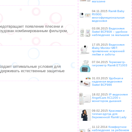
магазине
04.11.2015
Ramili Baby
RV900:
многофункциональная
видеоняня
редотвращает появление плесени и
03.06.2015
Видеоняня
орудован комбинированным фильтром,
Switel BCF808 – удобное
наблюдение за малышом
17.05.2015
Видеоняня
iBaby Monitor M6T:
проявление искренней
любви и заботы
07.04.2015
Термометр-
гигрометр Ramili ET1003
оздает оптимальные условия для
ддерживать естественные защитные
31.03.2015
Удобная и
надежная видеоняня
Switel BCF986
18.02.2015
IP видеоняня
AngelCare AC1200 с
монитором дыхания
09.02.2015
Красивая и
теплая куртка для
беременной Ramili Lady
11.12.2014
Комфортное
наблюдение за ребенком