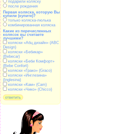
подарили коляску
после рождения
Первая коляска, которую Вы
купили (купите)?
только коляска-люлька
комбинированная коляска
Какие из перечисленных
колясок вы считаете
лучшими?
коляски «Абц дизайн» (ABC
Design)
коляски «Бебикар»
(Bebecar)
коляски «Беби Комфорт»
(Bebe Confort)
коляски «Грако» (Graco)
коляски «Инглезина»
(Inglesina)
коляски «Кам» (Cam)
коляски «Чико» (Chicco)