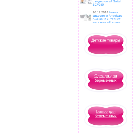
с видеоняней Switel
BCF985
10.11.2014
Новая
видеоняня Angelcare
AC1100 в интернет-
магазине «Ксюша»
Детские товары
Одежда для
беременных
Белье для
беременных